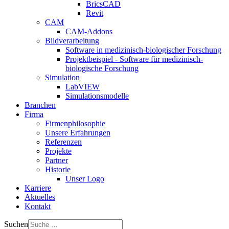
BricsCAD
Revit
CAM
CAM-Addons
Bildverarbeitung
Software in medizinisch-biologischer Forschung
Projektbeispiel - Software für medizinisch-
biologische Forschung
Simulation
LabVIEW
Simulationsmodelle
Branchen
Firma
Firmenphilosophie
Unsere Erfahrungen
Referenzen
Projekte
Partner
Historie
Unser Logo
Karriere
Aktuelles
Kontakt
Suchen