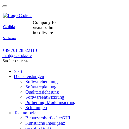
Company for
Cadida
visualization
in software
Software
+49 761 28522110
mail@cadida.de
Suchen
Start
Dienstleistungen
Softwareberatung
Softwareplanung
Qualitätssicherung
Softwareentwicklung
Portierung, Modernisierung
Schulungen
Technologien
Benutzeroberfläche/GUI
Künstliche Intelligenz
Grafik 2D/3D