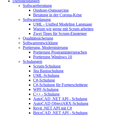
Dienstleistungen
Softwareberatung
Onshore-Outsourcing
Beratung in der Corona-Krise
Softwareplanung
UML - Unified Modeling Language
Warum wir gerne mit Scrum arbeiten
Zwei Tipps für Scrum-Einsteiger
Qualitätssicherung
Softwareentwicklung
Portierung, Modernisierung
Portierung Programmiersprachen
Portierung Windows 10
Schulungen
Scrum-Schulung
Jira Basisschulung
UML-Schulung
C#-Schulung
C#-Schulung für Fortgeschrittene
WPF-Schulung
C++ - Schulung
AutoCAD .NET API - Schulung
AutoCAD ObjectARX-Schulung
Revit .NET API mit C#
BricsCAD .NET API - Schulung