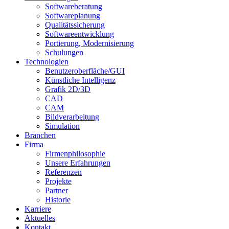
Softwareberatung
Softwareplanung
Qualitätssicherung
Softwareentwicklung
Portierung, Modernisierung
Schulungen
Technologien
Benutzeroberfläche/GUI
Künstliche Intelligenz
Grafik 2D/3D
CAD
CAM
Bildverarbeitung
Simulation
Branchen
Firma
Firmenphilosophie
Unsere Erfahrungen
Referenzen
Projekte
Partner
Historie
Karriere
Aktuelles
Kontakt